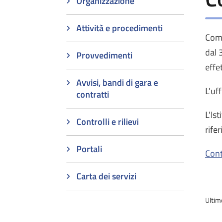
Organizzazione
Attività e procedimenti
Come
dal 
Provvedimenti
effe
Avvisi, bandi di gara e
L'uf
contratti
L'Is
Controlli e rilievi
rife
Portali
Contr
Carta dei servizi
Ultim