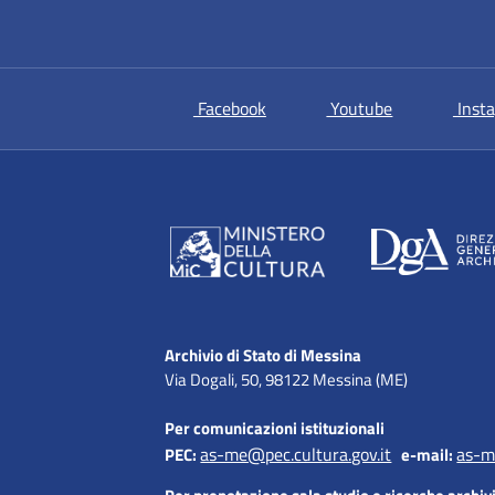
si apre in una nuova scheda
si apre in un
Facebook
Youtube
Inst
Archivio di Stato di Messina
Via Dogali, 50, 98122 Messina (ME)
Per comunicazioni istituzionali
as-me@pec.cultura.gov.it
as-m
PEC:
e-mail: