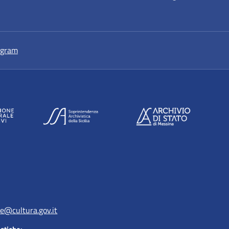
a nuova scheda
si apre in una nuova scheda
agram
e@cultura.gov.it