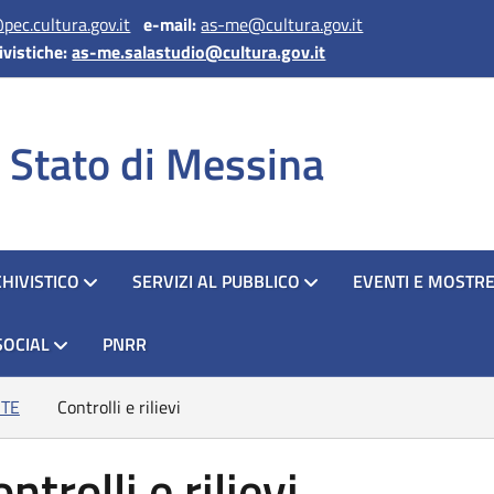
ec.cultura.gov.it
e-mail:
as-me@cultura.gov.it
ivistiche:
as-me.salastudio@cultura.gov.it
i Stato di Messina
HIVISTICO
SERVIZI AL PUBBLICO
EVENTI E MOSTR
SOCIAL
PNRR
TE
Controlli e rilievi
ntrolli e rilievi