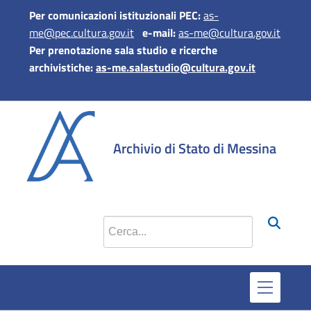
Per comunicazioni istituzionali PEC:
as-
me@pec.cultura.gov.it
e-mail:
as-me@cultura.gov.it
Per prenotazione sala studio e ricerche
archivistiche:
as-me.salastudio@cultura.gov.it
si apre in una 
si apre in 
si apr
Archivio di Stato di Messina
Cerca nel sito