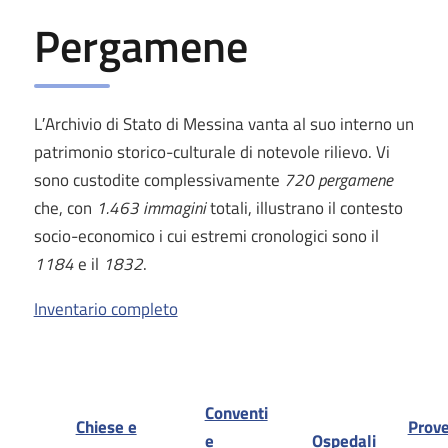
Pergamene
L′Archivio di Stato di Messina vanta al suo interno un
patrimonio storico-culturale di notevole rilievo. Vi
sono custodite complessivamente
720 pergamene
che, con
1.463 immagini
totali, illustrano il contesto
socio-economico i cui estremi cronologici sono il
1184
e il
1832
.
Inventario completo
Conventi
Chiese e
Prov
e
Ospedali