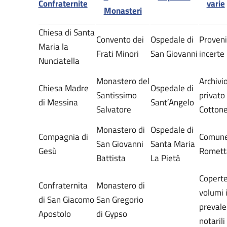
Confraternite
varie
Monasteri
Chiesa di Santa
Convento dei
Ospedale di
Proven
Maria la
Frati Minori
San Giovanni
incerte
Nunciatella
Monastero del
Archivi
Chiesa Madre
Ospedale di
Santissimo
privato
di Messina
Sant′Angelo
Salvatore
Cotton
Monastero di
Ospedale di
Compagnia di
Comune
San Giovanni
Santa Maria
Gesù
Romett
Battista
La Pietà
Coperte
Confraternita
Monastero di
volumi 
di San Giacomo
San Gregorio
preval
Apostolo
di Gypso
notarili