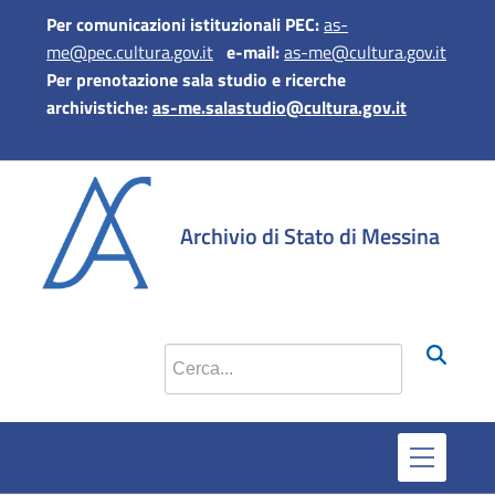
Per comunicazioni istituzionali PEC:
as-
me@pec.cultura.gov.it
e-mail:
as-me@cultura.gov.it
Per prenotazione sala studio e ricerche
archivistiche:
as-me.salastudio@cultura.gov.it
si apre in una 
si apre in 
si apr
Archivio di Stato di Messina
Cerca nel sito